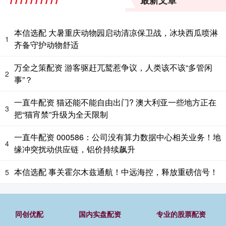
最新文章
本信选配 大暑重庆动物园启动清凉保卫战，冰块西瓜喷淋
1
齐备守护动物舒适
万全之策配资 游客驱赶兀鹫惹争议，人类该不该“多管闲
2
事”？
一直牛配资 猫还能不能自由出门? 澳大利亚一些地方正在
3
把“猫宵禁”升级为全天限制
一直牛配资 000586：公司没有算力数据中心相关业务！地
4
缘冲突扰动供应链，铝价持续飙升
本信选配 事关霍尔木兹通航！中远海控，释放重磅信号！
5
同创优配
国内实盘配资
专业的股票配资