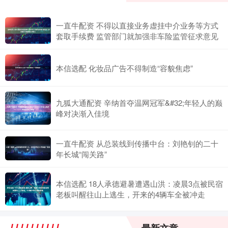
一直牛配资 不得以直接业务虚挂中介业务等方式
套取手续费 监管部门就加强非车险监管征求意见
本信选配 化妆品广告不得制造“容貌焦虑”
九狐大通配资 辛纳首夺温网冠军&#32;年轻人的巅
峰对决渐入佳境
一直牛配资 从总装线到传播中台：刘艳钊的二十
年长城“闯关路”
本信选配 18人承德避暑遭遇山洪：凌晨3点被民宿
老板叫醒往山上逃生，开来的4辆车全被冲走