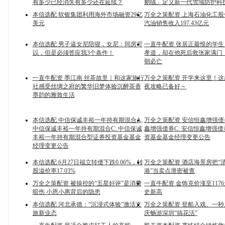
有多少已经消失有多少还在延续？
鹅绒」定义新一代雪域防护科
本信选配 软银集团利用海外市场融资29亿
万全之策配资 上海石油化工
美元
汽油销售收入197.43亿元
本信选配 男子逼女尼陪寝，女尼：同房可
一直牛配资 张居正最恨的学
以，但是必须答应我3个条件！
孝道，却在他死后救张家满门
朝必亡
一直牛配资 墨江南 丝茶故里｜和这家旅行
万全之策配资 开学来这里！这
社感受丝绸之府的繁华旧梦体验沉醉茶香
夜攻略已备好～
墨韵的雅致生活
本信选配 中信保诚丰裕一年持有期混合A,
万全之策配资 安信恒鑫增强债
中信保诚丰裕一年持有期混合C: 中信保诚
鑫增强债券C: 安信恒鑫增强
丰裕一年持有期混合型证券投资基金基金
资基金基金经理变更公告
经理变更公告
本信选配 6月27日福立转债下跌0.06%，转
万全之策配资 酒店海景房把“
股溢价率17.03%
港”当卖点泄密被查
万全之策配资 被操控的“五星好评”是消费
一直牛配资 金饰克价涨至117
暗伤 小恩小惠背后的隐患
史新高
本信选配 河北承德：“沉浸式体验”激活文
万全之策配资 登船入戏、一
旅新业态
庆畅游深圳“搞花活”