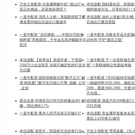
万全之策配资 论直播网赌中的 “虎山行”：
本信选配 我妈退休后，和我
是正向挑战，还是致命诱惑？
独特旅游方法，分享给你们！
一直牛配资 消息人士称：美国新授权下雪
本信选配 油价上涨逾1美元/
佛龙委内瑞拉石油出口量减半
石油出口重启受阻
一直牛配资 “贞石锲影——中国古代拓本
一直牛配资 乌鲁木齐远大肛肠
精粹展”亮相普陀，千年金石风华赋能半马
识外痔,守护“难言之隐”
苏河
本信选配 【世界说】美国学者：于美国
一直牛配资 下一任美联储主席
3500万小企业而言 关税不确定性的打击尤
家”？美联储独立性面临考验
为沉重
一直牛配资 国投智能新总部“数字立方”启
一直牛配资 7月9日曲靖市场
用 构筑厦门数字生态核心引擎_战略_公司
一级破碎料1920-1960，钢筋压块
_企业
2090，重废1960-1990，中废18
不含税。
星合证券 菲律宾2025年汽车销量达491,395
信投配资 深蓝汽车S09推送V5.
辆，同比增长3.7%
OTA升级
一直牛配资 离岸人民币兑美元升破6.97
本信选配 贵金属早盘集体走高
度站上4350美元/盎司
本信选配 老照片：民国老北京的老行当，
万全之策配资 雪境造极，FILA