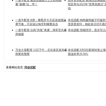
一直牛配资 最适合脆皮打工人的高能
凯丰资本配资 赛练结合锤炼
量“偷懒”法，学！
陀区举办2025年“世界急救日
动
一直牛配资 B席：葡萄牙今天应该放慢比
本信选配 狗狗被狗贩子吓破
赛节奏，不应该让匈牙利频繁反击
里瑟瑟发抖，相处多日仍不愿
一直牛配资 台风“剑鱼”来袭，海军官兵紧
本信选配 智能经济，首次写
急驰援
万全之策配资 12日下午，北京多区发布暴
本信选配 8月8日新港转债上涨0
雨黄色预警
股溢价率29.56%
查看网站首页:
同创优配