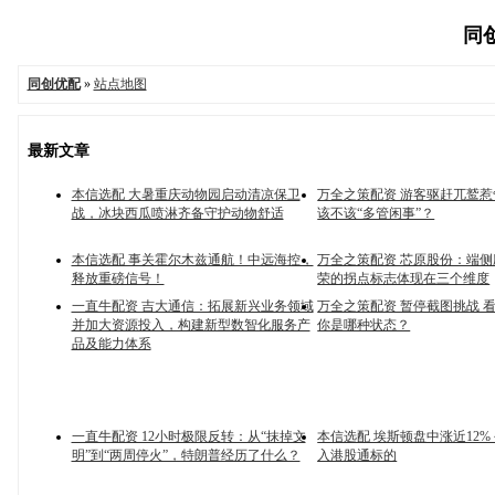
同创
同创优配
»
站点地图
最新文章
本信选配 大暑重庆动物园启动清凉保卫
万全之策配资 游客驱赶兀鹫
战，冰块西瓜喷淋齐备守护动物舒适
该不该“多管闲事”？
本信选配 事关霍尔木兹通航！中远海控，
万全之策配资 芯原股份：端
释放重磅信号！
荣的拐点标志体现在三个维度
一直牛配资 吉大通信：拓展新兴业务领域
万全之策配资 暂停截图挑战 
并加大资源投入，构建新型数智化服务产
你是哪种状态？
品及能力体系
一直牛配资 12小时极限反转：从“抹掉文
本信选配 埃斯顿盘中涨近12%
明”到“两周停火”，特朗普经历了什么？
入港股通标的