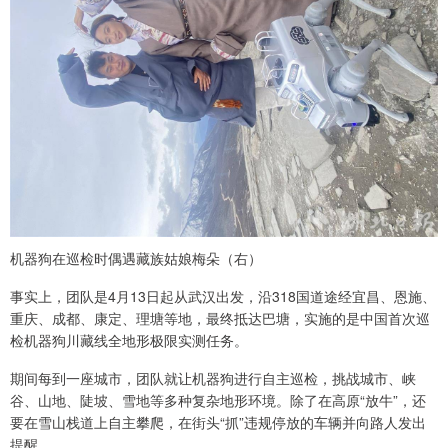
机器狗在巡检时偶遇藏族姑娘梅朵（右）
事实上，团队是4月13日起从武汉出发，沿318国道途经宜昌、恩施、
重庆、成都、康定、理塘等地，最终抵达巴塘，实施的是中国首次巡
检机器狗川藏线全地形极限实测任务。
期间每到一座城市，团队就让机器狗进行自主巡检，挑战城市、峡
谷、山地、陡坡、雪地等多种复杂地形环境。除了在高原“放牛”，还
要在雪山栈道上自主攀爬，在街头“抓”违规停放的车辆并向路人发出
提醒……