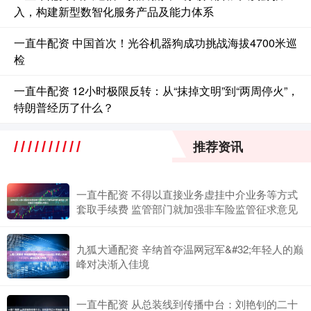
入，构建新型数智化服务产品及能力体系
一直牛配资 中国首次！光谷机器狗成功挑战海拔4700米巡
检
一直牛配资 12小时极限反转：从“抹掉文明”到“两周停火”，
特朗普经历了什么？
推荐资讯
一直牛配资 不得以直接业务虚挂中介业务等方式
套取手续费 监管部门就加强非车险监管征求意见
九狐大通配资 辛纳首夺温网冠军&#32;年轻人的巅
峰对决渐入佳境
一直牛配资 从总装线到传播中台：刘艳钊的二十