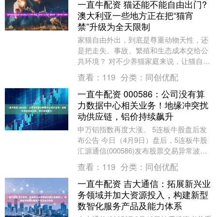
一直牛配资 猫还能不能自由出门?
澳大利亚一些地方正在把“猫宵
禁”升级为全天限制
家猫自由外出，到底是尊重动物天性，还
是把走失、事故、繁殖和生态成本交给公
共环境？ 对不少养猫家庭来说，让猫自由
出门是一种长期形成的习惯。尤其在城中
查看：
119
分类：
同创优配
村、乡镇、独栋....
一直牛配资 000586：公司没有算
力数据中心相关业务！地缘冲突扰
动供应链，铝价持续飙升
申万铝指数再度大涨。 5连板牛股盘后发
布公告 今日（4月9日）盘后，5连板牛股
汇源通信(000586)发布股票交易异常波动
公告。 公告显示，公司主营电力光缆、
查看：
119
分类：
同创优配
电....
一直牛配资 吉大通信：拓展新兴业
务领域并加大资源投入，构建新型
数智化服务产品及能力体系