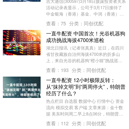
吉大通信(300597)3月18日披露投资者关系
活动记录表显示，公司于3月17日接待了
中金银海（香港）基金、中润（香港）基
金、华海资本等机构投资者调研。 吉大
查看：
75
分类：
同创优配
通....
一直牛配资 中国首次！光谷机器狗
成功挑战海拔4700米巡检
湖北日报讯（记者张真真）近日，在四川
省甘孜藏族自治州海拔4700米的折多山
上，来自光谷的机器狗“橙小猩”挑战巡检
成功，成为中国首只在如此高海拔巡检的
查看：
193
分类：
同创优配
机器狗。 测....
一直牛配资 12小时极限反转：
从“抹掉文明”到“两周停火”，特朗普
经历了什么？
热点栏目 自选股 数据中心 行情中心 资金
流向 模拟交易 客户端 文章来源：金十数
据 美东时间周二早上8点06分，特朗普发
出了其总统任内最戏剧性的最后通牒：除
查看：
112
分类：
同创优配
非....