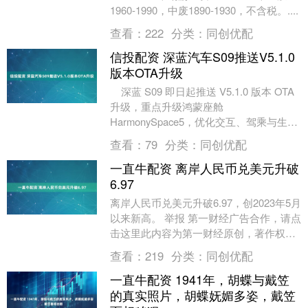
1960-1990，中废1890-1930，不含税。....
查看：
222
分类：
同创优配
信投配资 深蓝汽车S09推送V5.1.0
版本OTA升级
深蓝 S09 即日起推送 V5.1.0 版本 OTA
升级，重点升级鸿蒙座舱
HarmonySpace5，优化交互、驾乘与生态
体验。更新内容包括：音响音....
查看：
79
分类：
同创优配
一直牛配资 离岸人民币兑美元升破
6.97
离岸人民币兑美元升破6.97，创2023年5月
以来新高。 举报 第一财经广告合作，请点
击这里此内容为第一财经原创，著作权归
第一财经所有。未经第一财经书面授权，
查看：
219
分类：
同创优配
不....
一直牛配资 1941年，胡蝶与戴笠
的真实照片，胡蝶妩媚多姿，戴笠