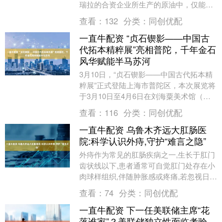
瑞拉的合资企业所生产的原油中，仅能出
口约半数。 新浪合作大平台期货开户 安全
查看：
132
分类：
同创优配
快捷有保障 ....
一直牛配资 “贞石锲影——中国古
代拓本精粹展”亮相普陀，千年金石
风华赋能半马苏河
3月10日，“贞石锲影——中国古代拓本精
粹展”正式登陆上海市普陀区，本次展览将
于3月10日至4月6日在刘海粟美术馆（分
馆）第一、二、三展厅面向公众免费开
查看：
116
分类：
同创优配
放，为“....
一直牛配资 乌鲁木齐远大肛肠医
院:科学认识外痔,守护“难言之隐”
外痔作为常见的肛肠疾病之一,生长于肛门
齿状线以下,患者通常可自觉肛门处存在小
肉球样组织,伴随肿胀感或疼痛,若忽视日常
护理,症状可能逐步加重。乌鲁木齐远大肛
查看：
74
分类：
同创优配
肠医院....
一直牛配资 下一任美联储主席“花
落谁家”？美联储独立性面临考验