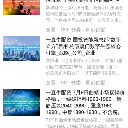
新华财经上海8月6日电（葛佳明）美国总
统特朗普当地时间5日接受媒体采访时表
示，他将在本周末前确定一名候选人来填
补即将出现的美联储理事空缺席位，并将
查看：
180
分类：
同创优配
可能接替美联储....
一直牛配资 国投智能新总部“数字
立方”启用 构筑厦门数字生态核心
引擎_战略_公司_企业
本报讯 （记者李婷）7月22日，在厦门思
明区前埔东路188号，国投智能（厦门）
信息股份有限公司（以下简称“国投智
能”）新总部暨数字立方大厦媒体开放日在
查看：
141
分类：
同创优配
此举行——....
一直牛配资 7月9日曲靖市场废钢价
格稳，一级破碎料1920-1960，钢
筋压块2040-2090，重废1960-
1990，中废1890-1930，不含税。
7月9日曲靖市场废钢价格稳，一级破碎料
1920-1960，钢筋压块2040-2090，重废