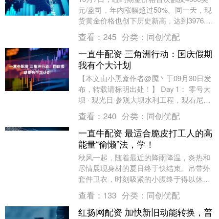
元/盎司，年内涨幅超过50%。同一天，现
货黄金价格也创下历史新高，达到3976.94
美元/盎司。受此影响，国内金饰价格....
查看：
245
分类：
同创优配
一直牛配资 三角洲行动：国庆假期
我有个大计划
【本文由小黑盒作者@魇丶于09月30日发
布，转载请标明出处！】 Day 1： 零号大
坝 · 观光日 参观大坝水利工程，观看尼罗
鳄园区，进入大坝内部感受工程内部的....
查看：
240
分类：
同创优配
一直牛配资 最适合脆皮打工人的高
能量“偷懒”法，学！
秋风一起，随着最近的降雨降温，炎热和
尽情展现身材的夏日终于快结束。吊带外
套件卫衣，时刻吸紧的小腹终于得以休
息，感受宽松衣着下的能量流动。 秋天，
查看：
133
分类：
同创优配
这个自带温柔滤镜....
红扬网配资 加快新旧动能转换，普