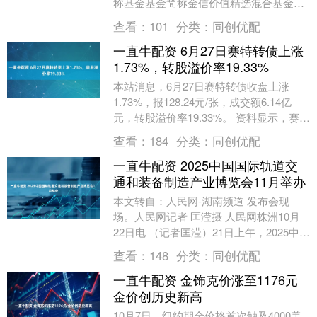
称基金基金简称金信价值精选混合基金主
代码005117基金管理人名称金信基金管
查看：
101
分类：
同创优配
理....
一直牛配资 6月27日赛特转债上涨
1.73%，转股溢价率19.33%
本站消息，6月27日赛特转债收盘上涨
1.73%，报128.24元/张，成交额6.14亿
元，转股溢价率19.33%。 资料显示，赛特
转债信用级别为“A+”，债券期....
查看：
184
分类：
同创优配
一直牛配资 2025中国国际轨道交
通和装备制造产业博览会11月举办
本文转自：人民网-湖南频道 发布会现
场。人民网记者 匡滢摄 人民网株洲10月
22日电 （记者匡滢）21日上午，2025中国
国际轨道交通和装备制造产业博览会新闻
查看：
148
分类：
同创优配
发....
一直牛配资 金饰克价涨至1176元
金价创历史新高
10月7日，纽约期金价格首次触及4000美