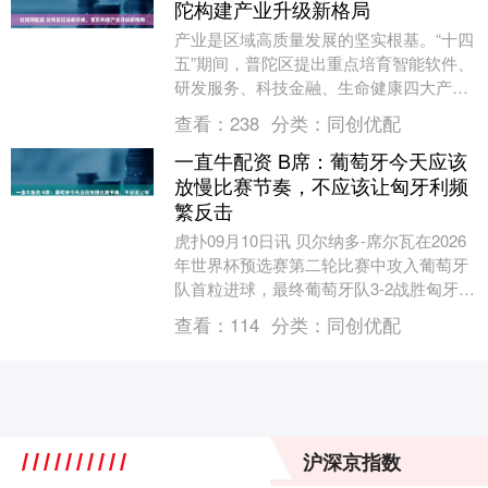
陀构建产业升级新格局
产业是区域高质量发展的坚实根基。“十四
五”期间，普陀区提出重点培育智能软件、
研发服务、科技金融、生命健康四大产
业，截至目前，四大重点培育产业已提前
查看：
238
分类：
同创优配
完成“十四五”....
一直牛配资 B席：葡萄牙今天应该
放慢比赛节奏，不应该让匈牙利频
繁反击
虎扑09月10日讯 贝尔纳多-席尔瓦在2026
年世界杯预选赛第二轮比赛中攻入葡萄牙
队首粒进球，最终葡萄牙队3-2战胜匈牙利
队。 这位中场球员在接受RTP3采访时....
查看：
114
分类：
同创优配
沪深京指数