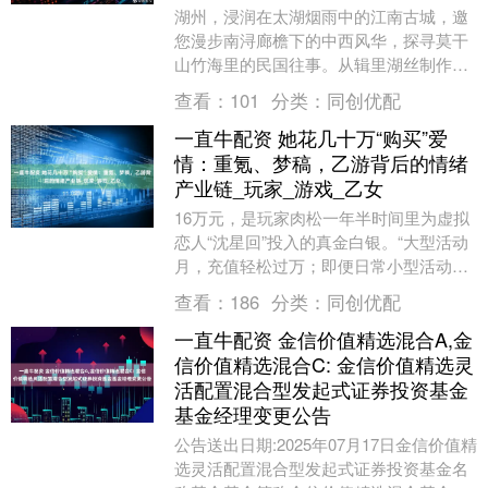
湖州，浸润在太湖烟雨中的江南古城，邀
您漫步南浔廊檐下的中西风华，探寻莫干
山竹海里的民国往事。从辑里湖丝制作到
紫笋茶采制，从百鱼宴到湖羊美食，每一
查看：
101
分类：
同创优配
程都是文化与自然....
一直牛配资 她花几十万“购买”爱
情：重氪、梦稿，乙游背后的情绪
产业链_玩家_游戏_乙女
16万元，是玩家肉松一年半时间里为虚拟
恋人“沈星回”投入的真金白银。“大型活动
月，充值轻松过万；即便日常小型活动，
也要投入三五千元。” 肉松只是万千个“她
查看：
186
分类：
同创优配
们”中....
一直牛配资 金信价值精选混合A,金
信价值精选混合C: 金信价值精选灵
活配置混合型发起式证券投资基金
基金经理变更公告
公告送出日期:2025年07月17日金信价值精
选灵活配置混合型发起式证券投资基金名