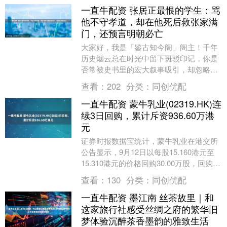
一直牛配资 张居正最恨的学生：骂
他不守孝道，却在他死后救张家满
门，还预言明朝必亡
大家好，我是「鉴古知今阁」阁主！千年
历史烟云总在时光中留下斑驳印记，你是
否常被史书里的宏大叙事吸引，却忽略了
尘埃里藏着的真实心跳？在这里，我会用
查看：
202
分类：
同创优配
显微镜般的考据剖....
一直牛配资 蒙牛乳业(02319.HK)连
续3日回购，累计斥资936.60万港
元
证券时报数据宝统计，蒙牛乳业在港交所
公告显示，9月12日以每股15.160港元至
15.310港元的价格回购30.00万股，回购金
额达456.77万港元。该股当日....
查看：
130
分类：
同创优配
一直牛配资 墨江南 丝茶故里｜和
这家旅行社感受丝绸之府的繁华旧
梦体验沉醉茶香墨韵的雅致生活