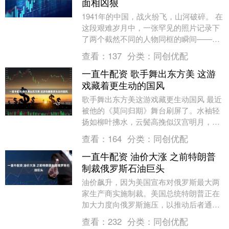
面相凶狠
1941年的中国，战火纷飞，山河破碎。 在
这段艰难岁月中，一张罕见的照片记录下
了两个截然不同的人物同框的瞬间——中
国电影史上第一位"电影皇后"胡蝶，与国
查看：
137
分类：
同创优配
民党军统....
一直牛配资 歌手舞出东方美 这游
戏藏着更生动的国风
歌手舞出东方美这游戏藏更生动国风 最近
被他的《莫问归期》舞台刷屏了。水袖轻
扬如柳叶拂水，云鬓高挽似汉宫明月，他
在舞台上的每一个转身、每一次抬眸，都
查看：
164
分类：
同创优配
像从《韩熙载夜....
一直牛配资 油价大涨 之前特朗普
制裁俄罗斯石油巨头
油价飙升，因为美国宣布对俄罗斯最大两
家生产商实施制裁。美国总统特朗普正在
加大力度向俄罗斯施压，以推动后者通过
谈判结束与乌克兰的战争。 布伦特原油一
查看：
232
分类：
同创优配
度上涨2.9%....