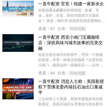
一直牛配资 官宣！组建一家新央企
炒股就看金麒麟分析师研报，权威，专
业，及时，全面，助您挖掘潜力主题机
会！ 来源：聊时局 据国务院国资委网站消
息，11月21日，国务院国资委组织召开中
查看：
87
分类：
同创优配
央企业专业化....
一直牛配资 西安小南门宝藏咖啡
店：深烘风味与城市故事的完美交
融
你是否曾在城市的喧嚣中，寻找一个静谧
的角落，享受一杯香浓的咖啡？在西安的
小南门，藏着这样一家咖啡店——且停咖
啡。这里不仅是品尝咖啡的好地方，更是
查看：
84
分类：
同创优配
一个让你感受健康....
一直牛配资 消息人士称：美国新授
权下雪佛龙委内瑞拉石油出口量减
半
三位知情人士透露，根据华盛顿发布的最
新规定，美国石油巨头雪佛龙与其在委内