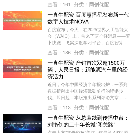
合作社农产品销售能力持续增强，冷链物
查看：
161
分类：
同创优配
流支撑保....
一直牛配资 百度慧播星发布新一代
数字人技术NOVA
百度宣布，今天，在2025世界人工智能大
会（WAIC）上，带来了两个好消息——萝
卜快跑、飞桨深度学习平台、百度智算集
群入选中国人工智能产业创新成果展。同
查看：
186
分类：
同创优配
日，百度....
一直牛配资 产销首次双超1500万
辆，人民日报：新能源汽车里的经
济活力
近日，今年中国经济半年报出炉，一系列
数据折射出中国经济砥砺前行的铿锵步
伐。即日起，本版推出系列评论文章，从
可感可及的行业数据出发，以深入挖掘点
查看：
113
分类：
同创优配
上的纵深来展现中国....
一直牛配资 从总装线到传播中台：
刘艳钊的二十年长城“闯关路”
点击上方"道哥说车"关注 · 这是第 4932 原