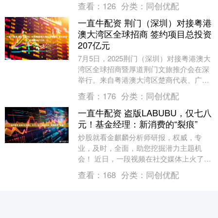
明名称：一种离合器换向机构及具有其的
查看：
126
分类：
同创优配
锁....
一直牛配资 荆门（深圳）对接粤港
澳大湾区全球招商 签约项目总投资
207亿元
7月5日，2025荆门（深圳）对接粤港澳大
湾区全球招商暨厚道荆门文旅推介会在深
举行。来自粤港澳大湾区楚商代表、广东
区域的商协会企业家代表等400余人共聚
查看：
176
分类：
同创优配
一堂，共....
一直牛配资 盗版LABUBU，仅七八
元！基金经理：新消费的“裂痕”
炒股就看金麒麟分析师研报，权威，专
业，及时，全面，助您挖掘潜力主题机
会！ 近日，一段视频在社交媒体上火了
——某地一条街道的集市上，像卖菜一样
查看：
168
分类：
同创优配
在摆摊兜售“LABU....