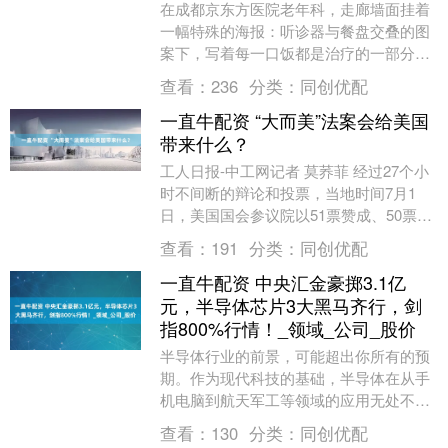
在成都京东方医院老年科，走廊墙面挂着
一幅特殊的海报：听诊器与餐盘交叠的图
案下，写着每一口饭都是治疗的一部分。
这里的医护团队用专业与温情，为老年慢
查看：
236
分类：
同创优配
病患者编织着从病....
一直牛配资 “大而美”法案会给美国
带来什么？
工人日报-中工网记者 莫荞菲 经过27个小
时不间断的辩论和投票，当地时间7月1
日，美国国会参议院以51票赞成、50票反
对的微弱优势，表决通过了“大而美”税收
查看：
191
分类：
同创优配
与支....
一直牛配资 中央汇金豪掷3.1亿
元，半导体芯片3大黑马齐行，剑
指800%行情！_领域_公司_股价
半导体行业的前景，可能超出你所有的预
期。作为现代科技的基础，半导体在从手
机电脑到航天军工等领域的应用无处不
在。 政策方面，今年的扶持力度不断增
查看：
130
分类：
同创优配
强，国家大基金继续....