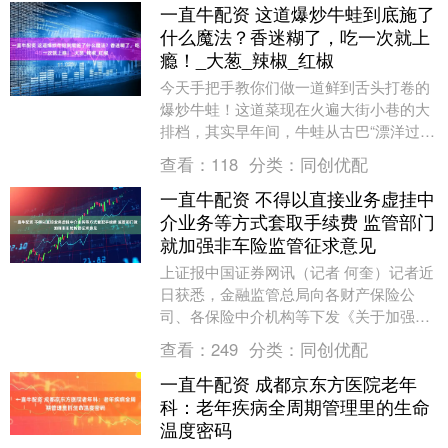
一直牛配资 这道爆炒牛蛙到底施了
什么魔法？香迷糊了，吃一次就上
瘾！_大葱_辣椒_红椒
今天手把手教你们做一道鲜到舌头打卷的
爆炒牛蛙！这道菜现在火遍大街小巷的大
排档，其实早年间，牛蛙从古巴“漂洋过
海”来到中国，最开始大家还不太敢吃，后
查看：
118
分类：
同创优配
来厨师们发现这....
一直牛配资 不得以直接业务虚挂中
介业务等方式套取手续费 监管部门
就加强非车险监管征求意见
上证报中国证券网讯（记者 何奎）记者近
日获悉，金融监管总局向各财产保险公
司、各保险中介机构等下发《关于加强非
车险监管有关事项的通知（征求意见
查看：
249
分类：
同创优配
稿）》（下称《通知》....
一直牛配资 成都京东方医院老年
科：老年疾病全周期管理里的生命
温度密码