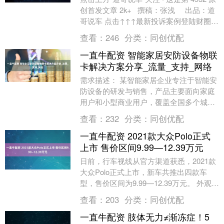
创首发文章 2k+ 撰稿：张浅 出品：道
哥说车 点击↑↑↑最新投诉案例登陆财圈社
「汽车质量」小程序....
查看：
246
分类：
同创优配
一直牛配资 智能家居安防设备物联
卡解决方案分享_流量_支持_网络
需求描述： 某智能家居企业专注于智能安
防设备的研发与销售，产品主要面向家庭
用户和小型商业用户，覆盖全国多个城市
及海外部分市场。由于产品需通过移动网
查看：
232
分类：
同创优配
络实现实时视频....
一直牛配资 2021款大众Polo正式
上市 售价区间9.99—12.39万元
日前，行车视线从官方渠道获悉，2021款
大众Polo正式上市，新车共推出四款车
型，售价区间为9.99—12.39万元。 外观方
面，新车整体与前款车型保持一致。具....
查看：
203
分类：
同创优配
一直牛配资 肢体无力≠渐冻症！5