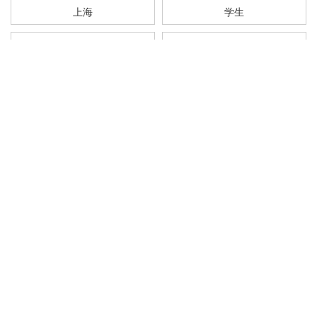
上海
学生
加拿大
街区
全部话题标签
关注 同创优配