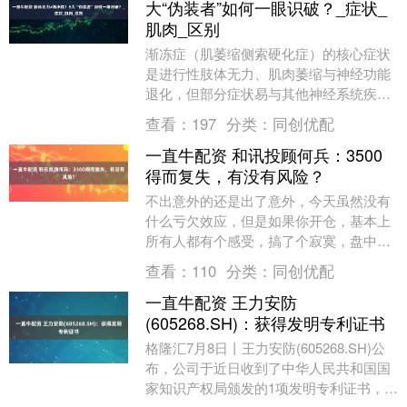
大“伪装者”如何一眼识破？_症状_
肌肉_区别
渐冻症（肌萎缩侧索硬化症）的核心症状
是进行性肢体无力、肌肉萎缩与神经功能
退化，但部分症状易与其他神经系统疾病
混淆，需注意区分： 一、渐冻症的典型症
查看：
197
分类：
同创优配
状 肢体表现：....
一直牛配资 和讯投顾何兵：3500
得而复失，有没有风险？
不出意外的还是出了意外，今天虽然没有
什么亏欠效应，但是如果你开仓，基本上
所有人都有个感受，搞了个寂寞，盘中富
贵！盘中自在开香槟板了，下午都怎么
查看：
110
分类：
同创优配
样？炸了，跳水的回....
一直牛配资 王力安防
(605268.SH)：获得发明专利证书
格隆汇7月8日丨王力安防(605268.SH)公
布，公司于近日收到了中华人民共和国国
家知识产权局颁发的1项发明专利证书，发