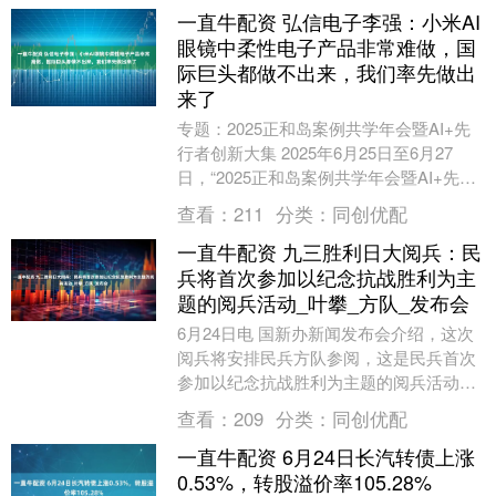
一直牛配资 弘信电子李强：小米AI
眼镜中柔性电子产品非常难做，国
际巨头都做不出来，我们率先做出
来了
专题：2025正和岛案例共学年会暨AI+先
行者创新大集 2025年6月25日至6月27
日，“2025正和岛案例共学年会暨AI+先行
者创新大集”在安徽合肥举行，主....
查看：
211
分类：
同创优配
一直牛配资 九三胜利日大阅兵：民
兵将首次参加以纪念抗战胜利为主
题的阅兵活动_叶攀_方队_发布会
6月24日电 国新办新闻发布会介绍，这次
阅兵将安排民兵方队参阅，这是民兵首次
参加以纪念抗战胜利为主题的阅兵活动。
【编辑:叶攀】 发布于：北京市....
查看：
209
分类：
同创优配
一直牛配资 6月24日长汽转债上涨
0.53%，转股溢价率105.28%