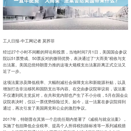
工人日报-中工网记者 莫荞菲
经过27个小时不间断的辩论和投票，当地时间7月1日，美国国会参议
院以51票赞成、50票反对的微弱优势，表决通过了“大而美”税收与支
出法案。美国总统特朗普力推的这项大规模支出法案距离正式立法又
近了一步。
这项法案涉及降低税率、大幅削减社会保障支出和新能源补贴，以及
增加打击非法移民和国防支出等内容。在交由参议院审议前，该法案
不仅遭到民主党反对，在共和党内部也产生了不小分歧，5月在国会众
议院表决时，仅以一票优势惊险过关。如今，这一法案在参议院得到
通过，再次引发了美国两党和公众的激烈争议。
2017年，特朗普在其第一个总统任期内签署了《减税与就业法案》，
实施了包括降低企业税率、提高个人所得税扣除标准等一系列减税措