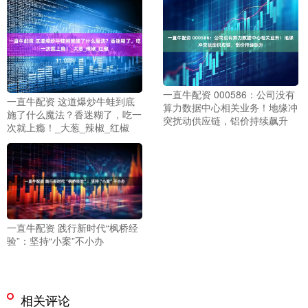
一直牛配资 000586：公司没有
一直牛配资 这道爆炒牛蛙到底
算力数据中心相关业务！地缘冲
施了什么魔法？香迷糊了，吃一
突扰动供应链，铝价持续飙升
次就上瘾！_大葱_辣椒_红椒
一直牛配资 践行新时代“枫桥经
验”：坚持“小案”不小办
相关评论