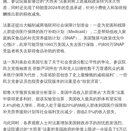
施。参议院最新通过的“大而美”法案则将上述减税政策转为永久性
质，同时还兑现了特朗普2024年的竞选承诺，针对小费收入和加班报
酬推出新的税收减免。
法案还提出大幅削减两项联邦社会保障计划资金：一是为贫困和残障
人群提供医疗保障的医疗补助计划（Medicaid），二是帮助低收入家
庭购买食品的补充营养援助计划（SNAP）。美国预算与政策优先中
心预计，此举可能导致1060万美国人失去医疗保险，约800万SNAP
受益者将失去获得食品补助的资格。
这一系列条款在美国引发了关于社会资源分配公平性的争论。参议院
民主党领袖查克·舒默严词抨击“共和党人以牺牲数千万普通民众的基
本医疗保障为代价，为富裕阶层创造了史上最慷慨的减税福利”，一些
民主党参议员也指责参议院版本的法案是在“劫贫济富”。
耶鲁大学预算实验室分析显示，美国中高收入阶层将从“大而美”法案
中获得更多利好。据该实验室估算，美国收入最高的群体有望实现
2.4%的收入增长，而收入处于最低20%的纳税人群体则因医疗保障和
补充营养援助计划等社会福利支出减少，面临2.5%的收入损失。
与此同时，各界观察人士对法案增加美国财政赤字的担忧愈发强烈。
参议院通过的“大而美”法案把美国政府的举债上限进一步提高了5万亿