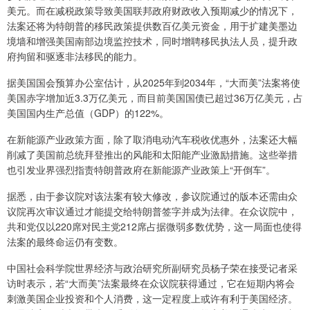
美元。而在减税政策导致美国联邦政府财政收入预期减少的情况下，
法案还将为特朗普的移民政策提供数百亿美元资金，用于扩建美墨边
境墙和增强美国南部边境监控技术，同时增聘移民执法人员，提升政
府拘留和驱逐非法移民的能力。
据美国国会预算办公室估计，从2025年到2034年，“大而美”法案将使
美国赤字增加近3.3万亿美元，而目前美国国债已超过36万亿美元，占
美国国内生产总值（GDP）的122%。
在新能源产业政策方面，除了取消电动汽车税收优惠外，法案还大幅
削减了美国前总统拜登推出的风能和太阳能产业激励措施。这些举措
也引发业界强烈指责特朗普政府在新能源产业政策上“开倒车”。
据悉，由于参议院对该法案有较大修改，参议院通过的版本还需由众
议院再次审议通过才能提交给特朗普签字并成为法律。在众议院中，
共和党仅以220席对民主党212席占据微弱多数优势，这一局面也使得
法案的最终命运仍有变数。
中国社会科学院世界经济与政治研究所副研究员杨子荣在接受记者采
访时表示，若“大而美”法案最终在众议院获得通过，它在短期内将会
刺激美国企业投资和个人消费，这一定程度上或许有利于美国经济。