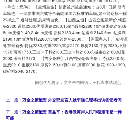
>10mm2190,重废>8mm2160,重废>6mm2120,重废≤5mm1770。
（单位：元/吨） 【兰州兰鑫】甘肃兰州兰鑫通知：自8月1日起,所有
车辆进厂一律要求国六或符合新能源国六标准的车辆,如不能达标一律
不得进厂,退货处理,后果请自负。 【山西立恒】山西立恒最新价,钢筋
头2320,道轨2300,优质废钢2300,15mm废钢2280,10mm废钢2190,6-
8mm废钢2140,2-4mm废钢 新料2130,4mm边角料2140,6mm边角料
2190,10mm边角料2280,15mm边角料2300。 【河源粤东】广东河源
粤东最新价,特优2230,优重2220,重废2170,厚剪2130,中剪2080,小剪
1970,薄剪1750,工业冲子料2160,工业冲片2100,机械生铁2180,刨花
2000,破碎料2170。 【吉安钢铁】江西吉安钢铁废钢：特优2240,优
重废2210,重废2180,厚剪2150,中剪2100,薄剪2000,刨花1930-1990,
破碎料2040-2170。
同创优配提示：文章来自网络，不代表本站观点。
上一篇：
万全之策配资 外交部发言人就李强总理将出访答记者问
下一篇：
万全之策配资 黄益平：香港做离岸人民币稳定币是一种
可能