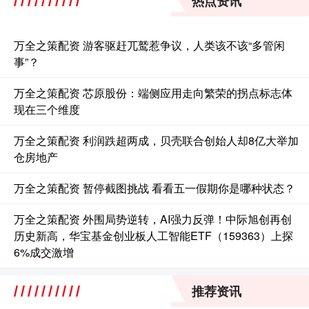
热点资讯
万全之策配资 游客驱赶兀鹫惹争议，人类该不该“多管闲
事”？
万全之策配资 芯原股份：端侧应用走向繁荣的拐点标志体
现在三个维度
万全之策配资 利润跌超两成，贝壳联合创始人却8亿大举加
仓房地产
万全之策配资 暂停截图挑战 看看五一假期你是哪种状态？
万全之策配资 外围局势逆转，AI强力反弹！中际旭创再创
历史新高，华宝基金创业板人工智能ETF（159363）上探
6%成交激增
推荐资讯