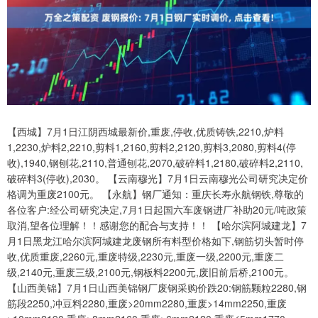
【西城】7月1日江阴西城最新价,重废,停收,优质铸铁,2210,炉料
1,2230,炉料2,2210,剪料1,2160,剪料2,2120,剪料3,2080,剪料4(停
收),1940,钢刨花,2110,普通刨花,2070,破碎料1,2180,破碎料2,2110,
破碎料3(停收),2030。 【云南穆光】7月1日云南穆光公司研究决定价
格调为重废2100元。 【永航】钢厂通知：重庆长寿永航钢铁,尊敬的
各位客户:经公司研究决定,7月1日起国六车废钢进厂补助20元/吨政策
取消,望各位理解！！感谢您的配合与支持！！ 【哈尔滨阿城建龙】7
月1日黑龙江哈尔滨阿城建龙废钢所有料型价格如下,钢筋切头暂时停
收,优质重废,2260元,重废特级,2230元,重废一级,2200元,重废二
级,2140元,重废三级,2100元,钢板料2200元,废旧前后桥,2100元。
【山西美锦】7月1日山西美锦钢厂废钢采购价跌20:钢筋颗粒2280,钢
筋段2250,冲豆料2280,重废>20mm2280,重废>14mm2250,重废