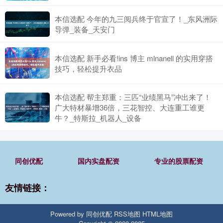
本信选配 今年的九三阅兵终于官宣了！_东风洲际
导弹_装备_天安门
本信选配 新手必看!ins 博主 mlnanell 的实用穿搭
技巧，轻松提升衣品
本信选配 帮主郑重：三匹“业绩黑马”冲出来了！
广大特材暴增36倍，三花智控、大连重工谁更
牛？_特斯拉_机器人_设备
同创优配
国内实盘配资
专业的股票配资
友情链接：
Powered by
同创优配
RSS地图
HTML地图