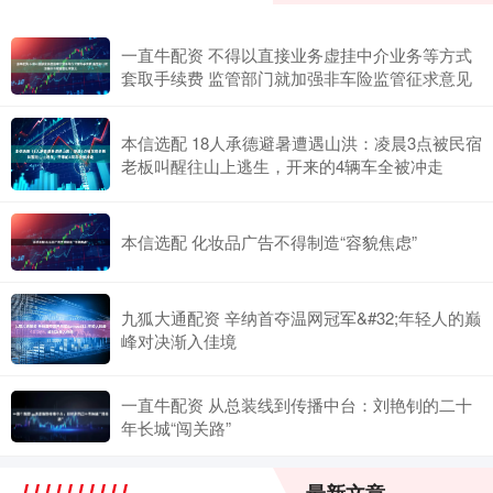
一直牛配资 不得以直接业务虚挂中介业务等方式
套取手续费 监管部门就加强非车险监管征求意见
本信选配 18人承德避暑遭遇山洪：凌晨3点被民宿
老板叫醒往山上逃生，开来的4辆车全被冲走
本信选配 化妆品广告不得制造“容貌焦虑”
九狐大通配资 辛纳首夺温网冠军&#32;年轻人的巅
峰对决渐入佳境
一直牛配资 从总装线到传播中台：刘艳钊的二十
年长城“闯关路”