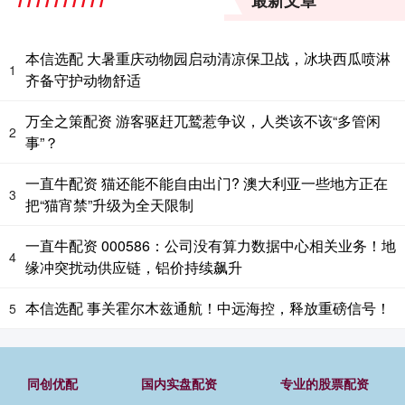
最新文章
本信选配 大暑重庆动物园启动清凉保卫战，冰块西瓜喷淋
1
齐备守护动物舒适
万全之策配资 游客驱赶兀鹫惹争议，人类该不该“多管闲
2
事”？
一直牛配资 猫还能不能自由出门? 澳大利亚一些地方正在
3
把“猫宵禁”升级为全天限制
一直牛配资 000586：公司没有算力数据中心相关业务！地
4
缘冲突扰动供应链，铝价持续飙升
本信选配 事关霍尔木兹通航！中远海控，释放重磅信号！
5
同创优配
国内实盘配资
专业的股票配资