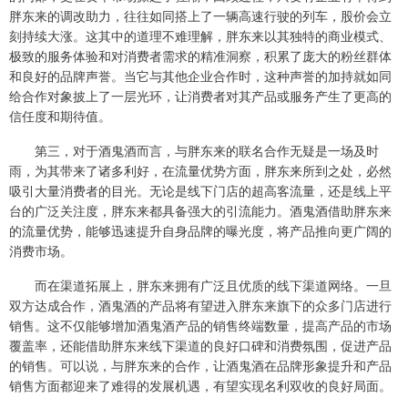
胖东来的调改助力，往往如同搭上了一辆高速行驶的列车，股价会立
刻持续大涨。这其中的道理不难理解，胖东来以其独特的商业模式、
极致的服务体验和对消费者需求的精准洞察，积累了庞大的粉丝群体
和良好的品牌声誉。当它与其他企业合作时，这种声誉的加持就如同
给合作对象披上了一层光环，让消费者对其产品或服务产生了更高的
信任度和期待值。
第三，对于酒鬼酒而言，与胖东来的联名合作无疑是一场及时
雨，为其带来了诸多利好，在流量优势方面，胖东来所到之处，必然
吸引大量消费者的目光。无论是线下门店的超高客流量，还是线上平
台的广泛关注度，胖东来都具备强大的引流能力。酒鬼酒借助胖东来
的流量优势，能够迅速提升自身品牌的曝光度，将产品推向更广阔的
消费市场。
而在渠道拓展上，胖东来拥有广泛且优质的线下渠道网络。一旦
双方达成合作，酒鬼酒的产品将有望进入胖东来旗下的众多门店进行
销售。这不仅能够增加酒鬼酒产品的销售终端数量，提高产品的市场
覆盖率，还能借助胖东来线下渠道的良好口碑和消费氛围，促进产品
的销售。可以说，与胖东来的合作，让酒鬼酒在品牌形象提升和产品
销售方面都迎来了难得的发展机遇，有望实现名利双收的良好局面。