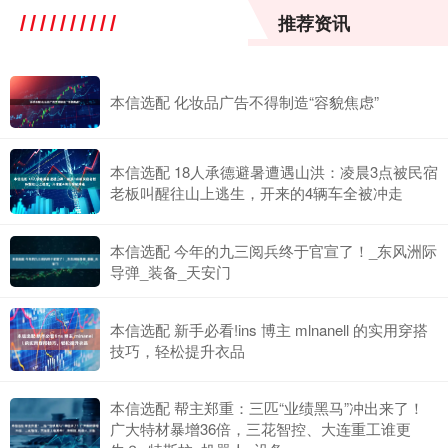
推荐资讯
本信选配 化妆品广告不得制造“容貌焦虑”
本信选配 18人承德避暑遭遇山洪：凌晨3点被民宿
老板叫醒往山上逃生，开来的4辆车全被冲走
本信选配 今年的九三阅兵终于官宣了！_东风洲际
导弹_装备_天安门
本信选配 新手必看!ins 博主 mlnanell 的实用穿搭
技巧，轻松提升衣品
本信选配 帮主郑重：三匹“业绩黑马”冲出来了！
广大特材暴增36倍，三花智控、大连重工谁更