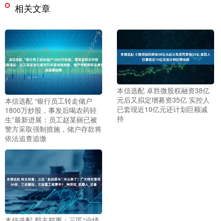
相关文章
本信选配 卓胜微股权融资38亿
元后又拟定增募资35亿 实控人
本信选配 “银行员工转走储户
已套现近10亿元还计划巨额减
1800万炒股，事发后喝农药轻
持
生”最新进展：员工赵某丽已被
警方采取强制措施，储户存款将
依法追查追缴
本信选配 帮主郑重：三匹“业绩