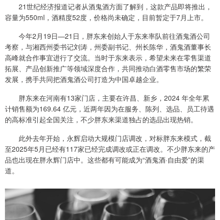
21世纪经济报道记者从酒鬼酒方面了解到，这款产品即将推出，
容量为550ml，酒精度52度，价格尚未确定，目前暂定于7月上市。
今年2月19日—21日，胖东来创始人于东来率队前往酒鬼酒公司
考察，与湘西州委书记刘涛，州委副书记、州长陈华，酒鬼酒董事长
高峰就合作事宜进行了交流。当时于东来表示，希望未来在零售渠道
拓展、产品创新推广等领域深度合作，共同推动白酒零售市场的繁荣
发展，携手共同把酒鬼酒公司打造为中国卓越企业。
胖东来在河南有13家门店，主要在许昌、新乡，2024 年全年累
计销售额为169.64 亿元，近两年因为在服务、陈列、选品、员工待遇
的高标准引起全国关注，不少胖东来渠道独占的选品出现热销。
此外去年开始，永辉启动大规模门店调改，对标胖东来模式，截
至2025年5月已经有117家已经完成调改或正在调改。不少胖东来的产
品也出现在胖永辉门店中。这些都有可能成为“酒鬼酒·自由爱”的渠
道。